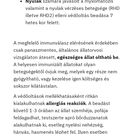
Nyulak
számára javasolt a myxomatózis
valamint a nyulak vérzéses betegsége (RHD
illetve RHD2) elleni védőoltás beadása 7
hetes kor felett.
A megfelelő immunválasz elérésének érdekében
csak panaszmentes, általános állatorvosi
vizsgálaton átesett,
egészséges állat oltható be
.
A helyesen immunizált állatokat olyan
betegségektől óvjuk meg, melyek egy része nem
gyógyítható, vagy kezelése igen költséges és
sokszor kilátástalan.
A védőoltások mellékhatásaként ritkán
kialakulhatnak
allergiás reakciók
. A beadást
követő 1-3 órában az állat szemhéja, pofája
feldagadhat, testszerte apró bőrduzzanatok
alakulhatnak ki, esetleg nyelési nehézség,
hányás, hasmenés léphet fel. Ilyen esetben