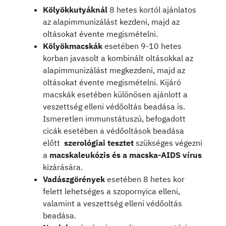
Kölyökkutyáknál
8 hetes kortól ajánlatos
az alapimmunizálást kezdeni, majd az
oltásokat évente megismételni.
Kölyökmacskák
esetében 9-10 hetes
korban javasolt a kombinált oltásokkal az
alapimmunizálást megkezdeni, majd az
oltásokat évente megismételni. Kijáró
macskák esetében különösen ajánlott a
veszettség elleni védőoltás beadása is.
Ismeretlen immunstátuszú, befogadott
cicák esetében a védőoltások beadása
előtt
szerológiai tesztet
szükséges végezni
a
macskaleukózis és a macska-AIDS vírus
kizárására.
Vadászgörények
esetében 8 hetes kor
felett lehetséges a szopornyica elleni,
valamint a veszettség elleni védőoltás
beadása.