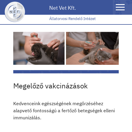
Toggle
Net Vet Kft.
naviga
Állatorvosi Rendelő Intézet
Megelőző vakcinázások
Kedvenceink egészségének megőrzéséhez
alapvető fontosságú a fertőző betegségek elleni
immunizálás.