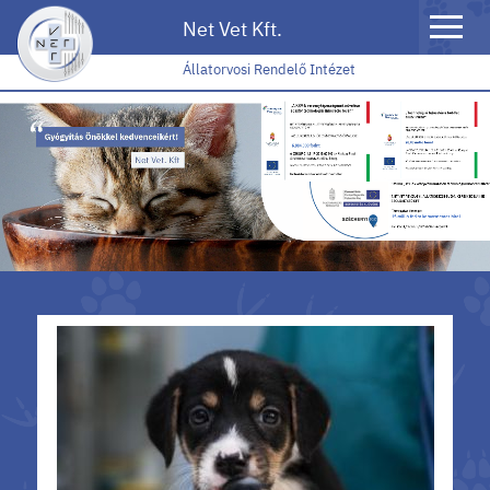
Toggle
Net Vet Kft.
naviga
Állatorvosi Rendelő Intézet