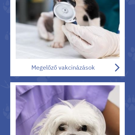
Megelőző vakcinázások