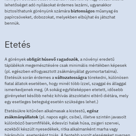
lehetőséget adó nyílásokat érdemes lezárni, ugyanakkor
biztosíthatunk görényünk számára
biztonságos
műanyag és
papírcsöveket, dobozokat, melyekben elbújhat és játszhat
bennük.
Etetés
A görények
obligát húsevő ragadozók
, a növényi eredetű
táplálékok megemésztésére csak minimális mértékben képesek
(pl. egészben elfogyasztott zsákmányállat gyomortartalma).
Etetésük során érdemes a
változatosságra
törekedni, különösen
fiatal állatok esetében, hogy minél több ízzel, szaggal és állaggal
ismerkedjenek meg. (A sokáig egyféleképpen etetett, idősebb
görényeket később nehéz kihívás átszoktatni eltérő diétára, mely
egy esetleges betegség esetén szükséges lehet.)
Etetésükre kitűnően alkalmasak a kistestű,
egész
zsákmányállatok
(pl. napos egér, csibe), illetve szintén javasolt
különböző baromfifélék, édesvízi halak húsa, zsigeri szervei,
ezekből készült nyesedékek, ritka alkalmanként marha vagy
bárányhús, esetenként tojás. A fentebb sorolt eleségeket nyersen