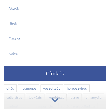
Akciók
Hírek
Macska
Kutya
Címkék
oltás
hasmenés
veszettség
herpeszvírus
calicivírus
leukózis
kombinált
parvó
chlamydia
panleukopenia
szopornyica
fertőző májgyulladása