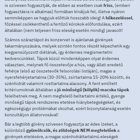
is szívesen fogyasztják, de ebben az esetben csak
friss
, (emberi
fogyasztásra is alkalmas) formában kínáljuk fel, illetve nyáron
semmiképpen se hagyjuk előttük hosszabb ideig! A
hőkezeléssel
,
főzéssel csökkenthető a fertőző kórokok előfordulása, ezért
általában (nem teljesen friss eleség esetén mindig) javasolt!
Számos száraztápot és konzervet is ajánlanak görények
takarmányozására, melyek szintén fontos részét képezhetik egy
kiegyensúlyozott diétának, így érdemes megismertetni
kedvencünkkel. Tápok közül mindenképpen olyat érdemes
választani, melynek fő összetevője a hús, vagy állati eredetű
fehérje (első az összetevők felsorolási listáján), magas a
nyersfehérjetartalma (30-35%), zsírtartalma 15-20% közötti, és
szénhidrát valamint rosttartalma alacsony. A fent említett
kritériumoknak általában a
jó minőségű (kölyök) macska tápok
felelhetnek meg. A nem megfelelő beltartalmi értékű, gyenge
minőségű tápok rendszeres etetése hiánybetegségeket, és
egészségügyi problémákat okozhat, ezért bizonytalanság esetén
konzultáljon állatorvosával!
Bár a legtöbb görény szívesen fogyasztja az édes ízeket, a
különböző
gyümölcsök, és zöldségek NEM megfelelőek
a
görények etetésére, a magas szénhidráttartalmú eleségek