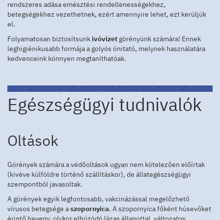
rendszeres adása emésztési rendellenességekhez,
betegségekhez vezethetnek, ezért amennyire lehet, ezt kerüljük
el.
Folyamatosan biztosítsunk
ivóvizet
görényünk számára! Ennek
leghigiénikusabb formája a golyós önitató, melynek használatára
kedvenceink könnyen megtaníthatóak.
Egészségügyi tudnivalók
Oltások
Görények számára a védőoltások ugyan nem kötelezően előírtak
(kivéve külföldre történő szállításkor), de állategészségügyi
szempontból javasoltak.
A görények egyik legfontosabb, vakcinázással megelőzhető
vírusos betegsége a
szopornyica
. A szopornyica főként húsevőket
érintő heveny, olykor elhúzódó lázas állapottal, változatos