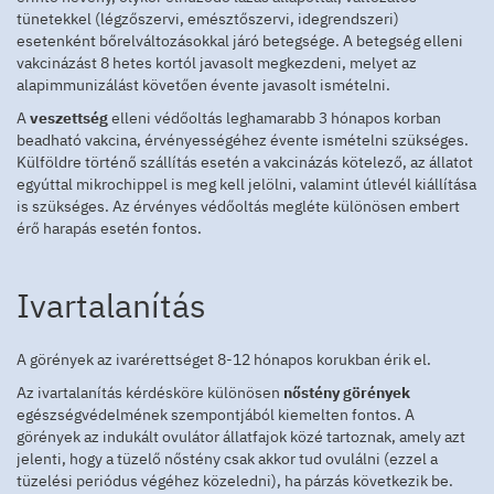
tünetekkel (légzőszervi, emésztőszervi, idegrendszeri)
esetenként bőrelváltozásokkal járó betegsége. A betegség elleni
vakcinázást 8 hetes kortól javasolt megkezdeni, melyet az
alapimmunizálást követően évente javasolt ismételni.
A
veszettség
elleni védőoltás leghamarabb 3 hónapos korban
beadható vakcina, érvényességéhez évente ismételni szükséges.
Külföldre történő szállítás esetén a vakcinázás kötelező, az állatot
egyúttal mikrochippel is meg kell jelölni, valamint útlevél kiállítása
is szükséges. Az érvényes védőoltás megléte különösen embert
érő harapás esetén fontos.
Ivartalanítás
A görények az ivarérettséget 8-12 hónapos korukban érik el.
Az ivartalanítás kérdésköre különösen
nőstény görények
egészségvédelmének szempontjából kiemelten fontos. A
görények az indukált ovulátor állatfajok közé tartoznak, amely azt
jelenti, hogy a tüzelő nőstény csak akkor tud ovulálni (ezzel a
tüzelési periódus végéhez közeledni), ha párzás következik be.