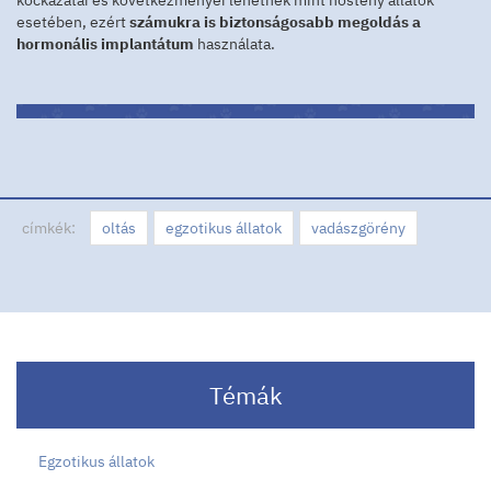
kockázatai és következményei lehetnek mint nőstény állatok
esetében, ezért
számukra is biztonságosabb megoldás a
hormonális implantátum
használata.
címkék:
oltás
egzotikus állatok
vadászgörény
Témák
Egzotikus állatok