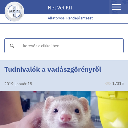
Toggle
Net Vet Kft.
naviga
Állatorvosi Rendelő Intézet
Tudnivalók a vadászgörényről
17315
2019. január 18