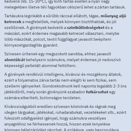
kedvelik (kb. 15-20°C), így kinti tartás esetén a nyári nagy
melegekben illetve téli fagyokban célszerű lehet a zártan tartásuk.
Tartásukra leginkább a sűrűbb ráccsal ellátott, tágas,
műanyag aljú
ketrecek
a megfelelőek, melyek könnyen tisztíthatóak, és jól
szellőznek. A görények kedvelik a
szintkülönbségeket
és a
mászást, ezért érdemes magasabb ketrecet választani, melybe
több mászókát, polcot, textil függőágyat javasolt beépíteni
környezetgazdagítás gyanánt.
Szívesen ürítenek egy megszokott sarokba, ehhez javasolt
alomtálcát
behelyezni számukra, melyet érdemes jó nedvszívó
képességű pelletált alommal feltölteni.
A görények rendkívül intelligens, kíváncsi és mozgékony állatok,
ezért a folyamatos zárva tartás nem elégíti ki sem fizikai, sem
szellemi igényeiket. Gondoskodnunk kell naponta legalább 2-3 óra
játékidőről, mely során görényünk szabadon
futkározhat
egy
számára elkerített, biztonságos területen.
Kíváncsiságukból eredően szívesen kóstolnak és rágnak meg
idegen tárgyakat, játékokat, ruhadarabokat, vezetékeket stb., ezért
fokozott odafigyelést igényel, hogy számukra veszélyes
anyagokhoz ne férhessenek hozzá, hiszen ezek lenyelése
könnyen bélelzáródást okozhat. A szökésre, vagy beszorulásra