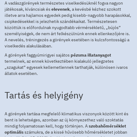
A vadászgörények természetes viselkedésüknél fogva nagyon
játékosak, kíváncsiak és
elevenek
, a kevésbé kézhez szokott
illetve arra hajlamos egyedek pedig kisebb-nagyobb harapásokkal,
csipkedésekkel is jelezhetik szándékaikat. Természetesen
közöttük is előfordulnak nyugodtabb vérmérsékletű, „bújós”
személyiségek, de nem árt felkészülnünk ennek ellenkezőjére is.
A nevelés, tréningezés a görények esetében is kulcsfontosságú a
viselkedés alakulásában.
A görények faggyúmirigyei sajátos
pézsma illatanyagot
termelnek, az ennek következtében kialakuló jellegzetes
„szagukat” egyesek kellemetlennek tarthatják, különösen ivaros
állatok esetében.
Tartás és helyigény
A görények tartása megfelelő klimatikus viszonyok között kint és
bent is lehetséges, azonban az új környezethez való szoktatás
mindig folyamatosan kell, hogy történjen. A
szobahőmérséklet
optimális
számukra, de a kissé hűvösebb hőmérsékletet jobban