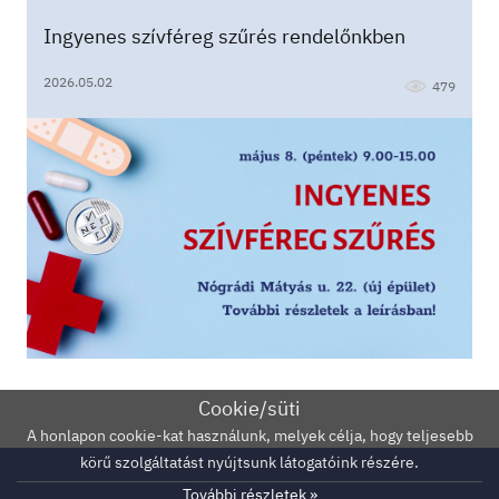
ultrahang
Lehel utca 20
Nógrádi Mátyás utca 17.
Ingyenes szívféreg szűrés rendelőnkben
Nógrádi Mátyás utca 22.
véradás
vérátömlesztés
2026.05.02
479
fertőzés
kemoterápia
magas vérnyomás
hipertonia
gsv
tőlünk épült
hörcsög
egér
degu
csincsilla
Cookie/süti
A honlapon cookie-kat használunk, melyek célja, hogy teljesebb
körű szolgáltatást nyújtsunk látogatóink részére.
További részletek »