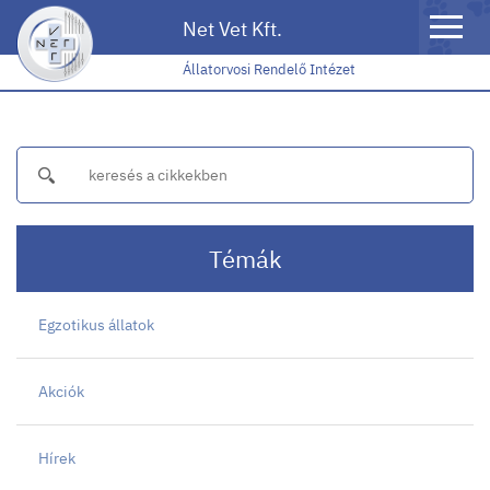
Toggle
Net Vet Kft.
naviga
Állatorvosi Rendelő Intézet
Témák
Egzotikus állatok
Akciók
Hírek