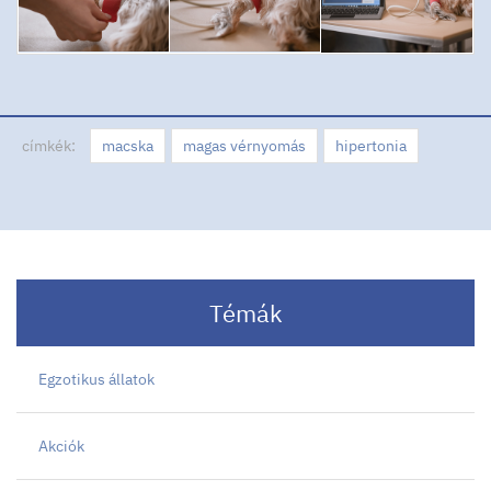
címkék:
macska
magas vérnyomás
hipertonia
Témák
Egzotikus állatok
Akciók