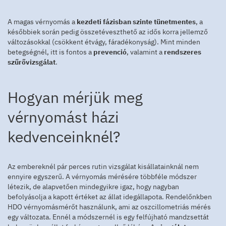
A magas vérnyomás a
kezdeti fázisban szinte tünetmentes
, a
későbbiek során pedig összetéveszthető az idős korra jellemző
változásokkal (csökkent étvágy, fáradékonyság). Mint minden
betegségnél, itt is fontos a
prevenció
, valamint a
rendszeres
szűrővizsgálat
.
Hogyan mérjük meg
vérnyomást házi
kedvenceinknél?
Az embereknél pár perces rutin vizsgálat kisállatainknál nem
ennyire egyszerű. A vérnyomás mérésére többféle módszer
létezik, de alapvetően mindegyikre igaz, hogy nagyban
befolyásolja a kapott értéket az állat idegállapota. Rendelőnkben
HDO vérnyomásmérőt használunk, ami az oszcillometriás mérés
egy változata. Ennél a módszernél is egy felfújható mandzsettát