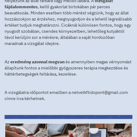
helyezünk az állat farkára vagy mellső lábára. A
vizsgálat
fájdalommentes
, kellő gyakorlat birtokában pár perces
beavatkozás. Minden esetben több mérést végzünk, hogy az állat
hozzászokjon az érzéshez, megnyugodjon és a lehető legreálisabb
értéket tudjuk meghatározni. Cicáknál különösen fontos, hogy egy
nyugodt szobában, csendes környezetben, lehetőleg kutyáktól
távol kerüljön sor a mérésre, általában a saját hordozóban
maradnak a vizsgálat idejére.
Az
eredmény azonnal megvan
és amennyiben magas vérnyomást
állapítunk fontos a mielőbbi gyógyszeres terápia megkezdése és
háttérbetegségek feltárása, kezelése.
A vizsgálatra időpontot emailben a netvetkftidopont@gmail.com
címre írva kérhetnek.