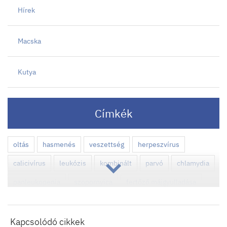
Hírek
Macska
Kutya
Címkék
oltás
hasmenés
veszettség
herpeszvírus
calicivírus
leukózis
kombinált
parvó
chlamydia
panleukopenia
szopornyica
fertőző májgyulladása
leptospira
parainfluenza
immunizálás
szívféreg
szúnyog
szűrővizsgálat
Dirofilaria immitis
Kapcsolódó cikkek