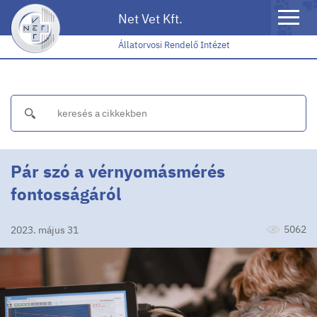
Toggle
Net Vet Kft.
naviga
Állatorvosi Rendelő Intézet
Pár szó a vérnyomásmérés
fontosságáról
5062
2023. május 31