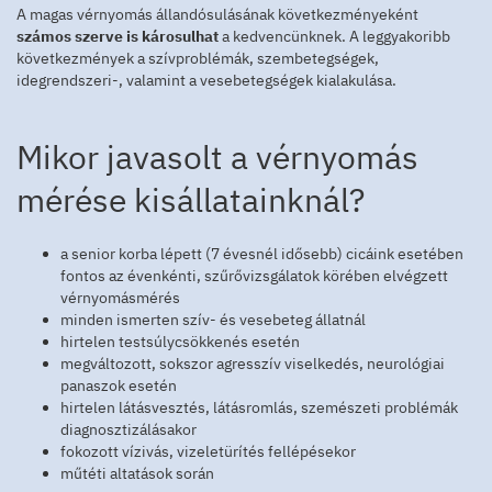
A magas vérnyomás állandósulásának következményeként
számos szerve is károsulhat
a kedvencünknek. A leggyakoribb
következmények a szívproblémák, szembetegségek,
idegrendszeri-, valamint a vesebetegségek kialakulása.
Mikor javasolt a vérnyomás
mérése kisállatainknál?
a senior korba lépett (7 évesnél idősebb) cicáink esetében
fontos az évenkénti, szűrővizsgálatok körében elvégzett
vérnyomásmérés
minden ismerten szív- és vesebeteg állatnál
hirtelen testsúlycsökkenés esetén
megváltozott, sokszor agresszív viselkedés, neurológiai
panaszok esetén
hirtelen látásvesztés, látásromlás, szemészeti problémák
diagnosztizálásakor
fokozott vízivás, vizeletürítés fellépésekor
műtéti altatások során