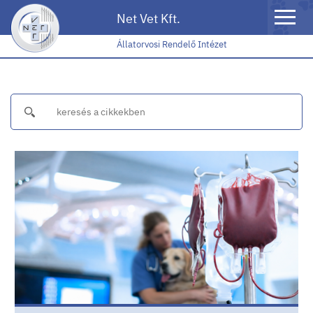
Toggle
Net Vet Kft.
naviga
Állatorvosi Rendelő Intézet