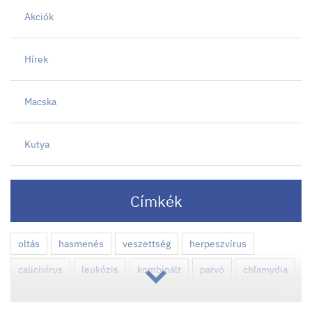
Akciók
Hírek
Macska
Kutya
Címkék
oltás
hasmenés
veszettség
herpeszvírus
calicivírus
leukózis
kombinált
parvó
chlamydia
panleukopenia
szopornyica
fertőző májgyulladása