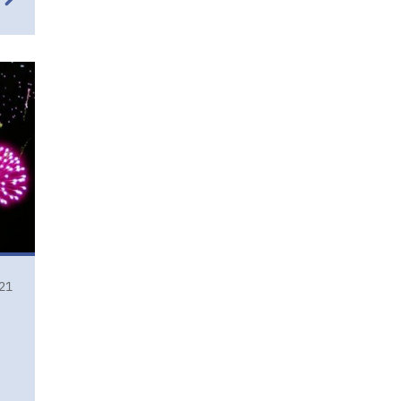
immunizálás
szívféreg
szúnyog
szűrővizsgálat
Dirofilaria immitis
microfilária
ivartalanítás
szuka
kan
nőstény
kandúr
bak
kutya
macska
egzotikus állatok
nyúl
vadászgörény
patkány
tengerimalac
utazás
útlevél
21
mikrochip
szájápolás
fogkő
ultrahangos fogkőleszedés
vakcinázás
kennel köhögés
parainfulenza