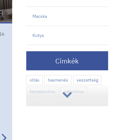
Macska
16
Kutya
Címkék
oltás
hasmenés
veszettség
herpeszvírus
calicivírus
leukózis
kombinált
parvó
chlamydia
panleukopenia
szopornyica
fertőző májgyulladása