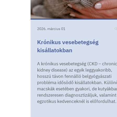
2026. március 01
Krónikus vesebetegség
kisállatokban
A krónikus vesebetegség (CKD – chroni
kidney disease) az egyik leggyakoribb,
hosszú távon fennálló belgyógyászati
probléma idősödő kisállatokban. Külön
macskák esetében gyakori, de kutyákban
rendszeresen diagnosztizáljuk, valamint
egzotikus kedvenceknél is előfordulhat.