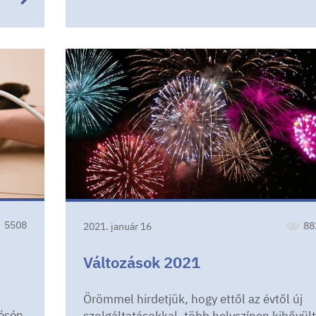
5508
88
2021. január 16
Változások 2021
Örömmel hirdetjük, hogy ettől az évtől új
désén
szolgáltatásokkal, több helyszínen kibővült