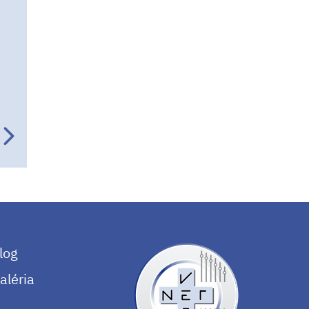
bordatella bronchiseptica
tiltott étel
nyers hús
makadámia dió
xilit
kávé
csokoládé
hagyma
gyógyszer
kullancs
babézia
babéziózis
babesia canis
onkológia
ct
lágysebészet
ultrahang
Lehel utca 20
Nógrádi Mátyás utca 17.
Nógrádi Mátyás utca 22.
véradás
log
vérátömlesztés
fertőzés
aléria
kemoterápia
magas vérnyomás