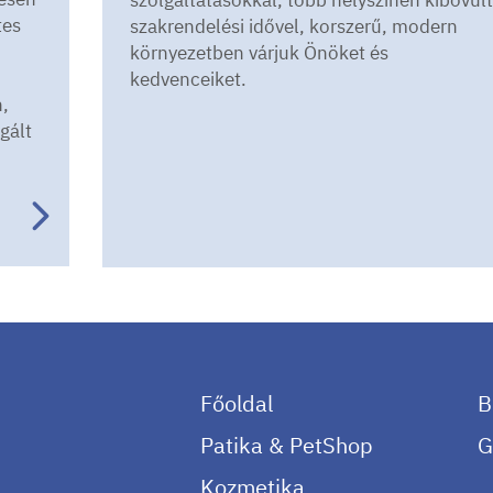
tes
szakrendelési idővel, korszerű, modern
környezetben várjuk Önöket és
kedvenceiket.
n,
gált
Főoldal
B
Patika & PetShop
G
Kozmetika