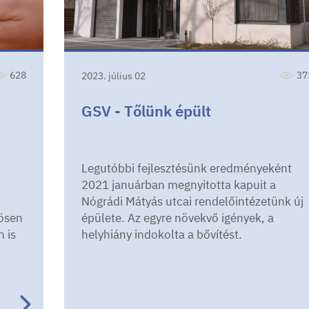
628
37
2023. július 02
GSV - Tőlünk épült
c
Legutóbbi fejlesztésünk eredményeként
2021 januárban megnyitotta kapuit a
Nógrádi Mátyás utcai rendelőintézetünk új
ösen
épülete. Az egyre növekvő igények, a
 is
helyhiány indokolta a bővítést.