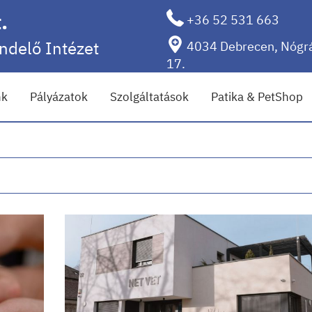
.
+36 52 531 663
endelő Intézet
4034 Debrecen, Nógrá
17.
nk
Pályázatok
Szolgáltatások
Patika & PetShop